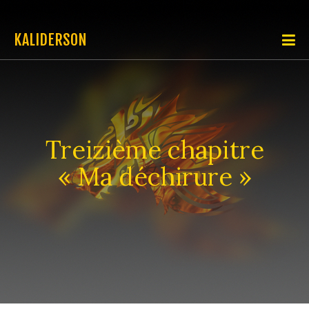
KALIDERSON
Treizième chapitre
« Ma déchirure »